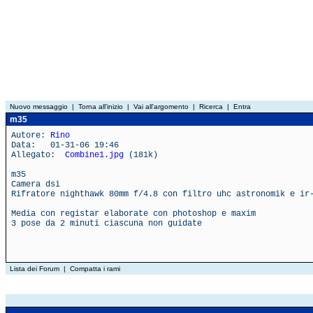
Nuovo messaggio
|
Torna all'inizio
|
Vai all'argomento
|
Ricerca
|
Entra
m35
Autore:
Rino
Data: 01-31-06 19:46
Allegato:
Combine1.jpg
(181k)
m35
Camera dsi
Rifratore nighthawk 80mm f/4.8 con filtro uhc astronomik e ir
Media con registar elaborate con photoshop e maxim
3 pose da 2 minuti ciascuna non guidate
Lista dei Forum
|
Compatta i rami