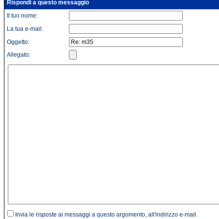
Rispondi a questo messaggio
Il tuo nome:
La tua e-mail:
Oggetto:
Allegato:
Invia le risposte ai messaggi a questo argomento, all'indirizzo e-mail.